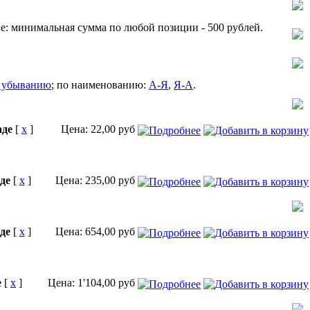
е: минимальная сумма по любой позиции - 500 рублей.
 убыванию
; по наименованию:
А-Я
,
Я-А
.
аде
[
x
]
Цена:
22,00
руб
де
[
x
]
Цена:
235,00
руб
де
[
x
]
Цена:
654,00
руб
е
[
x
]
Цена:
1'104,00
руб